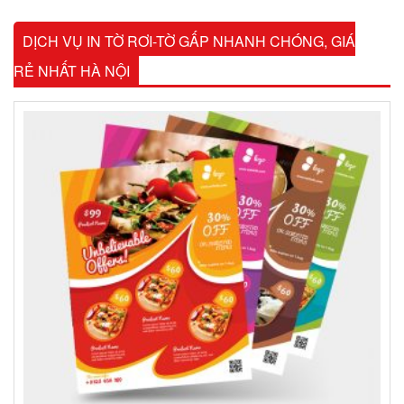
DỊCH VỤ IN TỜ RƠI-TỜ GẤP NHANH CHÓNG, GIÁ
RẺ NHẤT HÀ NỘI