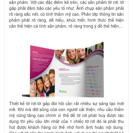
sản phẩm. Với các đặc điểm kể trên, các sản phẩm tờ rơi, tờ
gấp phải đảm bảo các yếu tố như: Ảnh chụp sản phẩm phải
rõ ràng sắc nét, có tính thẩm mỹ cao. Phân lớp thông tin sản
phẩm phải rõ ràng, dễ hiểu, khúc triểt, hình thức thể hiện
cần thể hiện cá tính sản phẩm, rõ ràng trong ý đồ thể hiện…
Thiết kế tờ rơi-tờ gấp đòi hỏi cần rất nhiều sự sáng tạo mới
mẻ. Khi mà đời sống của con người cải thiện, nhu cầu thẩm
mỹ cũng tăng cao chính vì thế để tờ rơi phát huy được tác
dụng thì yêu cầu lớn nhất của 1 chiếc tờ rơi đó là phải thu
hút được khách hàng có thể nhờ hình ảnh hoặc nội dung.
Còn với tờ gấp thì ngoài hình ảnh, nội dung thì người thiết kế