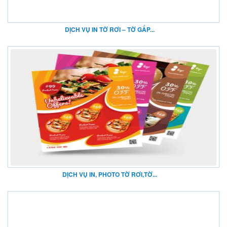
DỊCH VỤ IN TỜ RƠI – TỜ GẤP...
DỊCH VỤ IN, PHOTO TỜ RƠI,TỜ...