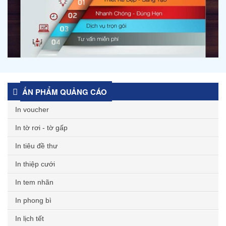
ẤN PHẨM QUẢNG CÁO
In voucher
In tờ rơi - tờ gấp
In tiêu đề thư
In thiệp cưới
In tem nhãn
In phong bì
In lịch tết