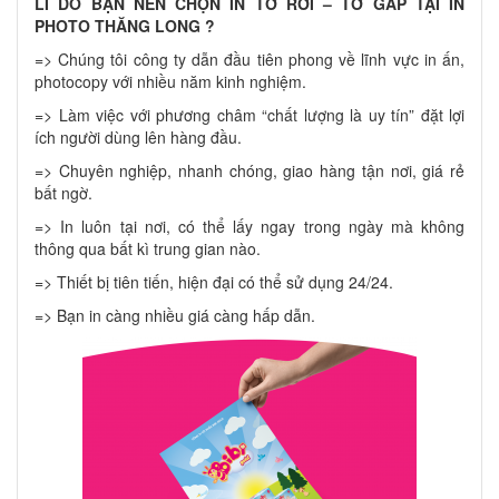
LÍ DO BẠN NÊN CHỌN IN TỜ RƠI – TỜ GẤP TẠI IN
PHOTO THĂNG LONG ?
=> Chúng tôi công ty dẫn đầu tiên phong về lĩnh vực in ấn,
photocopy với nhiều năm kinh nghiệm.
=> Làm việc với phương châm “chất lượng là uy tín” đặt lợi
ích người dùng lên hàng đầu.
=> Chuyên nghiệp, nhanh chóng, giao hàng tận nơi, giá rẻ
bất ngờ.
=> In luôn tại nơi, có thể lấy ngay trong ngày mà không
thông qua bất kì trung gian nào.
=> Thiết bị tiên tiến, hiện đại có thể sử dụng 24/24.
=> Bạn in càng nhiều giá càng hấp dẫn.