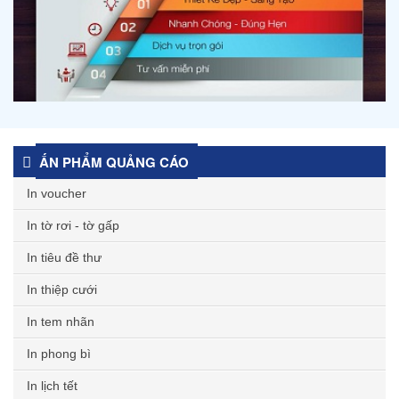
ẤN PHẨM QUẢNG CÁO
In voucher
In tờ rơi - tờ gấp
In tiêu đề thư
In thiệp cưới
In tem nhãn
In phong bì
In lịch tết