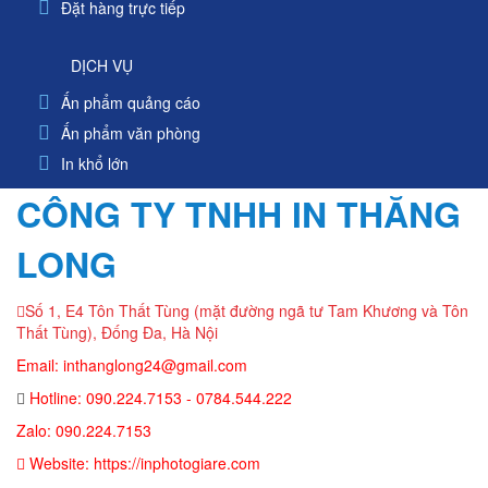
Đặt hàng trực tiếp
DỊCH VỤ
Ấn phẩm quảng cáo
Ấn phẩm văn phòng
In khổ lớn
CÔNG TY TNHH IN THĂNG
LONG
Số 1, E4 Tôn Thất Tùng (mặt đường ngã tư Tam Khương và Tôn
Thất Tùng), Đống Đa, Hà Nội
Email: inthanglong24@gmail.com
Hotline: 090.224.7153 - 0784.544.222
Zalo: 090.224.7153
Website: https://inphotogiare.com