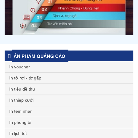
ẤN PHẨM QUẢNG CÁO
In voucher
In tờ rơi - tờ gấp
In tiêu đề thư
In thiệp cưới
In tem nhãn
In phong bì
In lịch tết