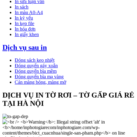
In sửa luận văn
In sách
In màu A0-A4
In kỷ yếu
In kẹp file
In hóa đơn
In giấy khen
Dịch vụ sau in
Đóng sách keo nhiệt
Đóng quyển gáy xoắn
Đóng quyển bìa mềm
Đóng quyển bìa mạ vàng
Cán màng bóng, màng mờ
DỊCH VỤ IN TỜ RƠI – TỜ GẤP GIÁ RẺ
TẠI HÀ NỘI