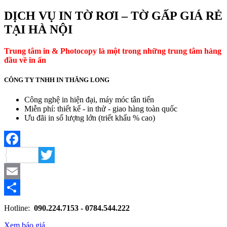
DỊCH VỤ IN TỜ RƠI – TỜ GẤP GIÁ RẺ
TẠI HÀ NỘI
Trung tâm in & Photocopy là một trong những trung tâm hàng
đầu về in ấn
CÔNG TY TNHH IN THĂNG LONG
Công nghệ in hiện đại, máy móc tân tiến
Miễn phí: thiết kế - in thử - giao hàng toàn quốc
Ưu đãi in số lượng lớn (triết khấu % cao)
Facebook
Twitter
Email
Share
Hotline:
090.224.7153 - 0784.544.222
Xem báo giá