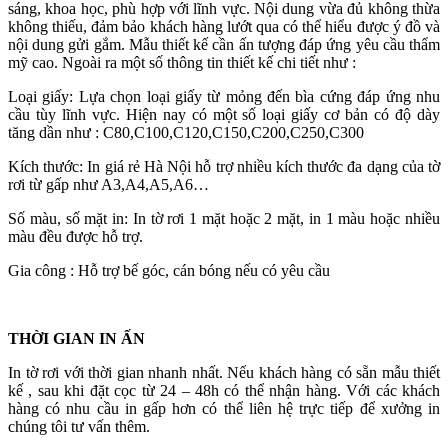
sáng, khoa học, phù hợp với lĩnh vực. Nội dung vừa đủ không thừa
không thiếu, đảm bảo khách hàng lướt qua có thể hiểu được ý đồ và
nội dung gửi gắm. Mẫu thiết kế cần ấn tượng đáp ứng yêu cầu thẩm
mỹ cao. Ngoài ra một số thông tin thiết kế chi tiết như :
Loại giấy: Lựa chọn loại giấy từ mỏng đến bìa cứng đáp ứng nhu
cầu tùy lĩnh vực. Hiện nay có một số loại giấy cơ bản có độ dày
tăng dần như : C80,C100,C120,C150,C200,C250,C300
Kích thước: In giá rẻ Hà Nội hỗ trợ nhiều kích thước đa dạng của tờ
rơi từ gấp như A3,A4,A5,A6…
Số màu, số mặt in: In tờ rơi 1 mặt hoặc 2 mặt, in 1 màu hoặc nhiều
màu đều được hỗ trợ.
Gia công : Hỗ trợ bế góc, cán bóng nếu có yêu cầu
THỜI GIAN IN ẤN
In tờ rơi với thời gian nhanh nhất. Nếu khách hàng có sẵn mẫu thiết
kế , sau khi đặt cọc từ 24 – 48h có thể nhận hàng. Với các khách
hàng có nhu cầu in gấp hơn có thể liên hệ trực tiếp để xưởng in
chúng tôi tư vấn thêm.