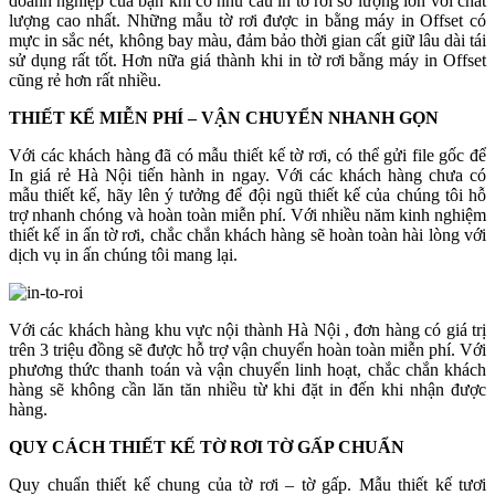
doanh nghiệp của bạn khi có nhu cầu in tờ rơi số lượng lớn với chất
lượng cao nhất. Những mẫu tờ rơi được in bằng máy in Offset có
mực in sắc nét, không bay màu, đảm bảo thời gian cất giữ lâu dài tái
sử dụng rất tốt. Hơn nữa giá thành khi in tờ rơi bằng máy in Offset
cũng rẻ hơn rất nhiều.
THIẾT KẾ MIỄN PHÍ – VẬN CHUYỂN NHANH GỌN
Với các khách hàng đã có mẫu thiết kế tờ rơi, có thể gửi file gốc để
In giá rẻ Hà Nội tiến hành in ngay. Với các khách hàng chưa có
mẫu thiết kế, hãy lên ý tưởng để đội ngũ thiết kế của chúng tôi hỗ
trợ nhanh chóng và hoàn toàn miễn phí. Với nhiều năm kinh nghiệm
thiết kế in ấn tờ rơi, chắc chắn khách hàng sẽ hoàn toàn hài lòng với
dịch vụ in ấn chúng tôi mang lại.
Với các khách hàng khu vực nội thành Hà Nội , đơn hàng có giá trị
trên 3 triệu đồng sẽ được hỗ trợ vận chuyển hoàn toàn miễn phí. Với
phương thức thanh toán và vận chuyển linh hoạt, chắc chắn khách
hàng sẽ không cần lăn tăn nhiều từ khi đặt in đến khi nhận được
hàng.
QUY CÁCH THIẾT KẾ TỜ RƠI TỜ GẤP CHUẨN
Quy chuẩn thiết kế chung của tờ rơi – tờ gấp. Mẫu thiết kế tươi