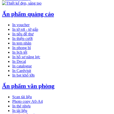
Ấn phẩm quảng cáo
In voucher
In tờ rơi - tờ gấp
In tiêu đề thư
In thiệp cưới
In tem nhãn
In phong bì
In lịch tết
In hồ sơ năng lực
In Decal
In catalogue
In Cardvisit
In bạt khổ lớn
Ấn phẩm văn phòng
Scan tài liệu
Photo copy A0-A4
In thẻ nhựa
In tài liệu