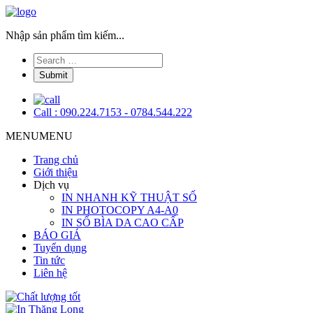
Nhập sản phẩm tìm kiếm...
Call : 090.224.7153 - 0784.544.222
MENU
MENU
Trang chủ
Giới thiệu
Dịch vụ
IN NHANH KỸ THUẬT SỐ
IN PHOTOCOPY A4-A0
IN SỔ BÌA DA CAO CẤP
BÁO GIÁ
Tuyển dụng
Tin tức
Liên hệ