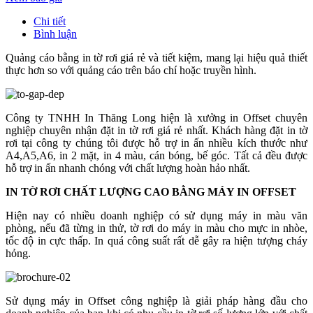
Chi tiết
Bình luận
Quảng cáo bằng in tờ rơi giá rẻ và tiết kiệm, mang lại hiệu quả thiết
thực hơn so với quảng cáo trên báo chí hoặc truyền hình.
Công ty TNHH In Thăng Long hiện là xưởng in Offset chuyên
nghiệp chuyên nhận đặt in tờ rơi giá rẻ nhất. Khách hàng đặt in tờ
rơi tại công ty chúng tôi được hỗ trợ in ấn nhiều kích thước như
A4,A5,A6, in 2 mặt, in 4 màu, cán bóng, bế góc. Tất cả đều được
hỗ trợ in ấn nhanh chóng với chất lượng hoàn hảo nhất.
IN TỜ RƠI CHẤT LƯỢNG CAO BẰNG MÁY IN OFFSET
Hiện nay có nhiều doanh nghiệp có sử dụng máy in màu văn
phòng, nếu đã từng in thử, tờ rơi do máy in màu cho mực in nhòe,
tốc độ in cực thấp. In quá công suất rất dễ gây ra hiện tượng cháy
hỏng.
Sử dụng máy in Offset công nghiệp là giải pháp hàng đầu cho