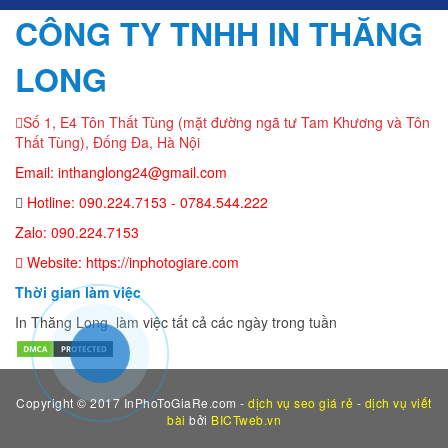
CÔNG TY TNHH IN THĂNG
LONG
Số 1, E4 Tôn Thất Tùng (mặt đường ngã tư Tam Khương và Tôn
Thất Tùng), Đống Đa, Hà Nội
Email: inthanglong24@gmail.com
Hotline: 090.224.7153 - 0784.544.222
Zalo: 090.224.7153
Website: https://inphotogiare.com
Thời gian làm việc
In Thăng Long làm việc tất cả các ngày trong tuần
Copyright © 2017 InPhoToGiaRe.com -
dịch vụ seo giá rẻ
-
dịch vụ viết
bài
bởi
BICTweb.vn