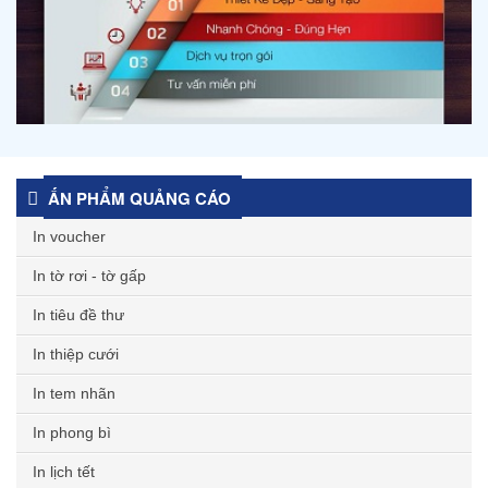
ẤN PHẨM QUẢNG CÁO
In voucher
In tờ rơi - tờ gấp
In tiêu đề thư
In thiệp cưới
In tem nhãn
In phong bì
In lịch tết