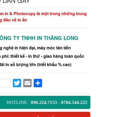
Ổ DÁN GÁY
âm in & Photocopy là một trong những trung
g đầu về in ấn
ÔNG TY TNHH IN THĂNG LONG
 nghệ in hiện đại, máy móc tân tiến
 phí: thiết kế - in thử - giao hàng toàn quốc
ãi in số lượng lớn (triết khấu % cao)
acebook
Twitter
Email
Share
HOTLINE:
090.224.7153 - 0784.544.222