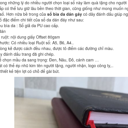
rong những lý do nhiều người chọn loại sổ này làm quà tặng cho người m
ấp có thể lưu giữ lâu bền theo thời gian, cũng giống như mong muốn n
sổ. Hơn nữa bề trong của
sổ bìa da dán gáy
có dây đánh dấu giúp ng
ố đặc điểm chi tiết của sổ da dán đáy như sau:
iệu bìa da : Sổ giả da PU cao cấp.
dán
 ruột: nội dung giấy Offset 80gsm
thước: Có nhiều loại Ruột sổ: A5, B6, A4..
òng kẻ được cách đều nhau, được tô điểm các đường chỉ màu.
y đánh dấu trang đã ghi chép.
ể chọn mầu da sang trọng: Đen, Nâu, Đỏ, cánh cam …
t có thể ép nhũ kim tên người tặng, người nhận, logo công ty,..
hiết kế tiện lợi có chỗ để gài bút.