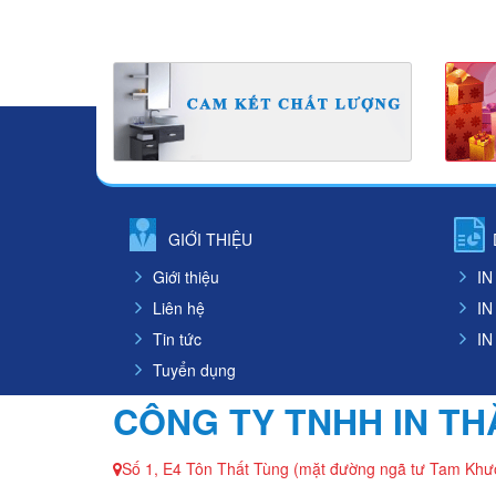
GIỚI THIỆU
Giới thiệu
IN
Liên hệ
IN
Tin tức
IN
Tuyển dụng
CÔNG TY TNHH IN T
Số 1, E4 Tôn Thất Tùng (mặt đường ngã tư Tam Khư