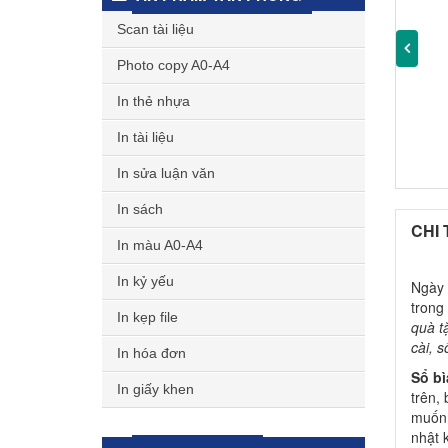
Scan tài liệu
Photo copy A0-A4
In thẻ nhựa
In tài liệu
In sửa luận văn
In sách
CHI 
In màu A0-A4
In kỷ yếu
Ngày 
trong
In kẹp file
quà t
cài, 
In hóa đơn
Sổ bì
In giấy khen
trên,
muốn 
nhật 