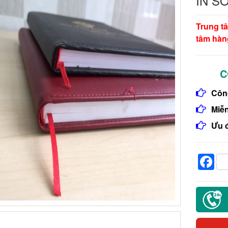
IN S
Trung t
tâm hàn
C
Công
Miễn
Ưu đ
F