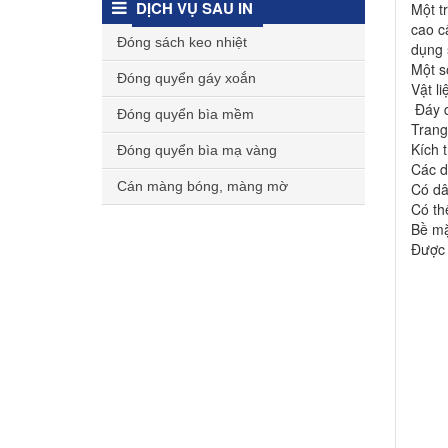
DỊCH VỤ SAU IN
Một t
cao c
Đóng sách keo nhiệt
dụng 
Một s
Đóng quyển gáy xoắn
Vật l
Đáy 
Đóng quyển bìa mềm
Trang
Kích 
Đóng quyển bìa mạ vàng
Các d
Cán màng bóng, màng mờ
Có dâ
Có th
Bề mặ
Được t