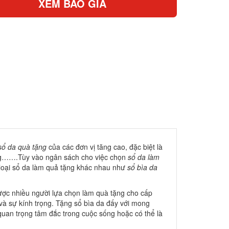
XEM BÁO GIÁ
sổ da quà tặng
của các đơn vị tăng cao, đặc biệt là
đông…….Tùy vào ngân sách cho việc chọn
sổ da làm
 loại sổ da làm quả tặng khác nhau như
sổ bìa da
ợc nhiều người lựa chọn làm quà tặng cho cấp
à sự kính trọng. Tặng sổ bìa da đấy với mong
uan trọng tâm đắc trong cuộc sống hoặc có thể là