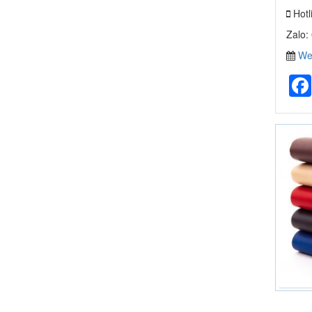
Hotl
Zalo:
Web