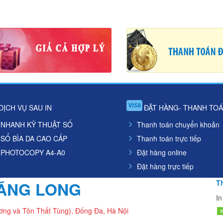
DỊCH VỤ SAU IN
ĐẶT HÀNG- THANH TO
 NHANH KỸ THUẬT SỐ
Thanh toán chuyển khoản
 SỔ BÌA DA CAO CẤP
Thanh toán trực tiếp
 PHOTOCOPY A4-A0
Đặt hàng online
Đặt hàng trực tiếp
HĂNG LONG
Th
In
ơng và Tôn Thất Tùng), Đống Đa, Hà Nội