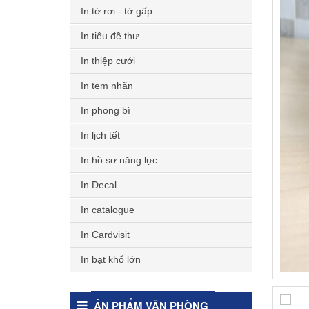
In tờ rơi - tờ gấp
In tiêu đề thư
In thiệp cưới
In tem nhãn
In phong bì
In lịch tết
In hồ sơ năng lực
In Decal
In catalogue
In Cardvisit
In bạt khổ lớn
ẤN PHẨM VĂN PHÒNG