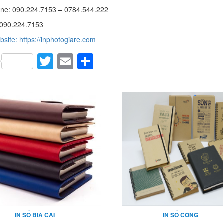
ine: 090.224.7153 – 0784.544.222
 090.224.7153
site: https://inphotogiare.com
Facebook
Twitter
Email
Share
IN SỔ BÌA CÀI
IN SỔ CÒNG