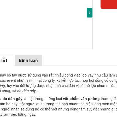
TIẾT
Bình luận
nay sổ tay được sử dụng vào rất nhiều công việc, do vậy nhu cầu làm
 các event như : sinh nhật công ty, ký kết hợp tác, họp hội đồng cổ 
ặng
, tùy vào đối tượng được nhận mà các đơn vị có thể lựa chọn nhiều
sổ còng, sổ da dán gáy
…
a da dán gáy
là một trong những loại
vật phẩm văn phòng
thường đư
 bạn bè hay một người quan trọng mà bạn muốn thể hiện lòng mến mộ v
người nhận sẽ dùng nó có thể viết những dòng tâm sự, viết những gì q
ký làm việc hằng ngày.