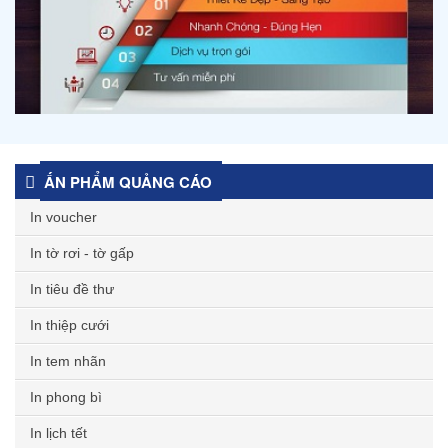
ẤN PHẨM QUẢNG CÁO
In voucher
In tờ rơi - tờ gấp
In tiêu đề thư
In thiệp cưới
In tem nhãn
In phong bì
In lịch tết