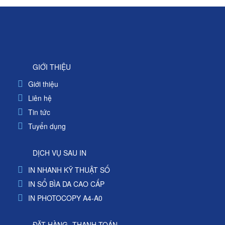
GIỚI THIỆU
Giới thiệu
Liên hệ
Tin tức
Tuyển dụng
DỊCH VỤ SAU IN
IN NHANH KỸ THUẬT SỐ
IN SỔ BÌA DA CAO CẤP
IN PHOTOCOPY A4-A0
ĐẶT HÀNG- THANH TOÁN