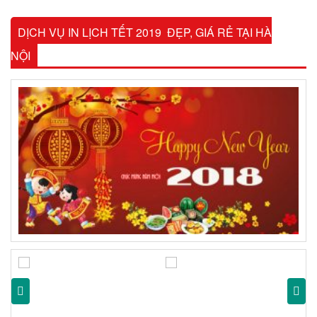
DỊCH VỤ IN LỊCH TẾT 2019 ĐẸP, GIÁ RẺ TẠI HÀ
NỘI