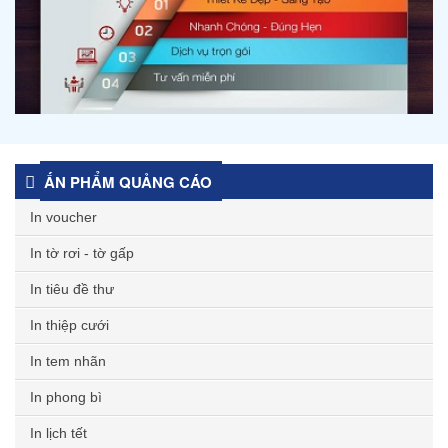
ẤN PHẨM QUẢNG CÁO
In voucher
In tờ rơi - tờ gấp
In tiêu đề thư
In thiệp cưới
In tem nhãn
In phong bì
In lịch tết