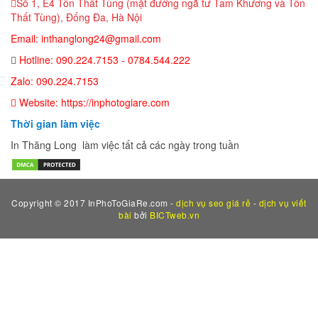
Số 1, E4 Tôn Thất Tùng (mặt đường ngã tư Tam Khương và Tôn
Thất Tùng), Đống Đa, Hà Nội
Email: inthanglong24@gmail.com
Hotline: 090.224.7153 - 0784.544.222
Zalo: 090.224.7153
Website: https://inphotogiare.com
Thời gian làm việc
In Thăng Long làm việc tất cả các ngày trong tuần
Copyright © 2017 InPhoToGiaRe.com -
dịch vụ seo giá rẻ
-
dịch vụ viết
bài
bởi
BICTweb.vn